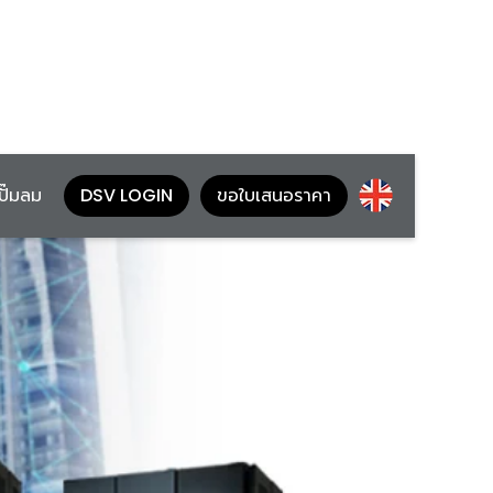
้ปั๊มลม
DSV LOGIN
ขอใบเสนอราคา