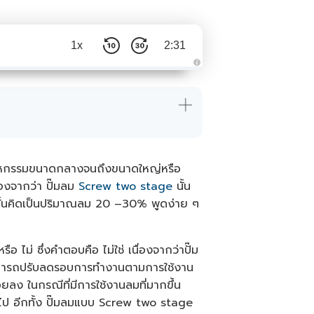
1x
2:31
A
u
d
i
o
i
s
g
e
n
e
ตสาหกรรมขนาดกลางจนถึงขนาดใหญ่หรือ
r
a
่องจากว่า ปั๊มลม
Screw two stage
นั้น
t
e
มนั้นคิดเป็นปริมาณลม 20 –30% พูดง่าย ๆ
d
b
y
A
I
a
ือ ไม่ ซึ่งคำตอบคือ ไม่ใช่ เนื่องจากว่าปั๊ม
n
d
องสามารถปรับลดรอบการทำงานตามการใช้งาน
m
a
อยลง ในกรณีที่มีการใช้งานลมที่มากขึ้น
y
h
ปลงไป อีกทั้ง ปั๊มลมแบบ Screw two stage
a
v