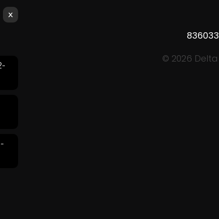
x
836033 
©
2026 Delta
2-
-