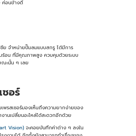
ค่อนข้างดี
e
s
li
g
h
t
p
r
o
n
u
n
c
ชีย จำหน่ายปั๊มลมแบบสกรู ได้มีการ
i
a
ร้อน ที่มีคุณภาพสูง ควบคุมด้วยระบบ
ti
o
ขณะนั้น ๆ เลย
n
n
u
a
n
c
e
เซอร์
s
.
อมเพรสเซอร์มองเห็นถึงความยากง่ายของ
ำงานเปลี่ยนอะไหล่ได้สะดวกอีกด้วย
rt Vision)
จะคอยบันทึกค่าต่าง ๆ ลงใน
รงงานได้ อีกทั้งยังสามารถทำเรื่องของ