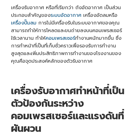
e
เครื่องรับอากาศ หรือที่เรียกว่า ถังอัดอากาศ เป็นส่วน
r
a
ประกอบสำคัญของ
ระบบอัดอากาศ
เครื่องอัดลมหรือ
t
e
เครื่องปั๊มลม
การไม่มีเครื่องรับในระบบอากาศของคุณ
d
b
y
สามารถทำให้การโหลดและขนถ่ายลงบนคอมเพรสเซอร์
A
I
ใช้เวลานาน ทำให้
คอมเพรสเซอร์
ทำงานหนักมากขึ้น ซึ่ง
a
n
การทำหน้าที่เป็นที่เก็บชั่วคราวเพื่อรองรับการทำงาน
d
m
สูงสุดและเพิ่มประสิทธิภาพการทำงานของโรงงานของ
a
y
คุณคือจุดประสงค์หลักของตัวรับอากาศ
h
a
v
e
s
li
g
‍เครื่องรับอากาศทำหน้าที่เป็น
h
t
p
ตัวป้องกันระหว่าง
r
o
n
u
คอมเพรสเซอร์และแรงดันที่
n
c
i
ผันผวน
a
ti
o
n