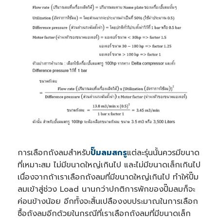
n
u
a
n
c
e
s
.
การเลือกถังลมสำหรับ
ปั๊มลมสกรู
แต่ละรุ่นนั้นควรมีขนาด
ที่เหมาะสม ไม่มีขนาดใหญ่เกินไป และไม่มีขนาดเล็กเกินไป
เนื่องจากถ้าเราเลือกถังลมที่มีขนาดใหญ่เกินไป ทำให้ปั๊ม
ลมเข้าสู่ช่วง Load นานกว่าปกติการพักของปั๊มลมก็จะ
ค่อนข้างน้อย อีกทั้งจะสิ้นเปลืองงบประมาณในการเลือก
ซื้อถังลมอีกด้วยในกรณีที่เราเลือกถังลมที่มีขนาดเล็ก