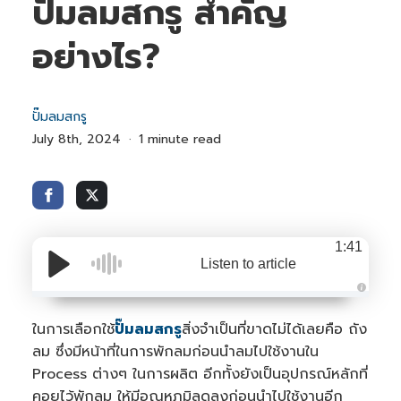
ปั๊มลมสกรู สำคัญ
อย่างไร?
ปั๊มลมสกรู
July 8th, 2024
1 minute read
1:41
Listen to article
A
u
d
ในการเลือกใช้
ปั๊มลมสกรู
สิ่งจำเป็นที่ขาดไม่ได้เลยคือ ถัง
i
o
ลม ซึ่งมีหน้าที่ในการพักลมก่อนนำลมไปใช้งานใน
i
s
Process ต่างๆ ในการผลิต อีกทั้งยังเป็นอุปกรณ์หลักที่
g
e
คอยไว้พักลม ให้มีอุณหภูมิลดลงก่อนนำไปใช้งานอีก
n