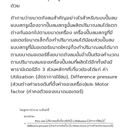
e
ด้วย
r
a
t
ถ้าถามว่าขนาดถังลมสำคัญอย่างไรสำหรับระบบปั๊มลม
e
d
แบบสกรูเนื่องจากปั๊มลมสกรูนั้นผลิตปริมาณลมได้แตก
b
y
ต่างกันออกไปตามขนาดเครื่อง เครื่องปั๊มลมสกรูที่มี
A
I
a
มอเตอร์ขนาดเล็กก็จะทำปริมาณลมได้น้อยส่วนปั๊มลม
n
d
แบบสกรูที่มีมอเตอร์ขนาดใหญ่ก็จะทำปริมาณลมได้มาก
m
a
ตามขนาดมอเตอร์ซึ่งขนาดถังลมนั้นจำเป็นต้องคำนวณ
y
h
ตามปริมาณลมของเครื่องปั๊มลมที่ผลิตได้อีกทั้งยังมี
a
v
พารามิเตอร์อีก 3 ส่วนหลักๆที่เกี่ยวข้องได้แก่ ค่า
e
s
Utilization (อัตราการใช้ลม), Difference pressure
li
g
(ส่วนต่างค่าแรงดันที่ตั้งค่าของเครื่อง)และ Motor
h
t
factor (ค่าคงตัวของขนาดมอเตอร์)
p
r
o
n
u
n
c
i
a
ti
o
n