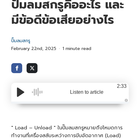
ปั๊มลมสกรูคืออะไร และ
มีข้อดีข้อเสียอย่างไร
ปั๊มลมสกรู
February 22nd, 2025
1 minute read
2:33
Listen to article
A
u
d
i
o
i
" Load – Unload " ในปั๊มลมสกรูหมายถึงโหมดการ
s
g
ทำงานที่เครื่องสลับระหว่างการบีบอัดอากาศ (Load)
e
n