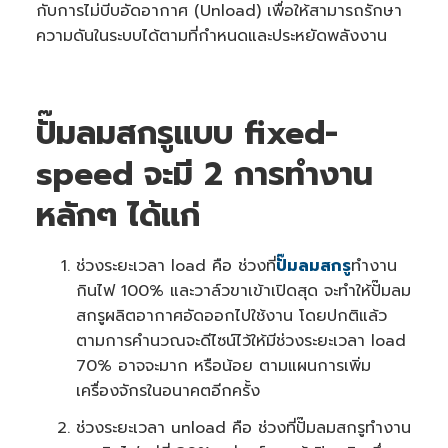
กับการไม่บีบอัดอากาศ (Unload) เพื่อให้สามารถรักษา
e
r
ความดันในระบบได้ตามที่กำหนดและประหยัดพลังงาน
a
t
e
d
b
y
A
ปั๊มลมสกรูแบบ fixed-
I
a
n
d
speed จะมี 2 การทำงาน
m
a
y
หลักๆ ได้แก่
h
a
v
e
s
ช่วงระยะเวลา load คือ ช่วงที่
ปั๊มลมสกรู
ทำงาน
li
g
กินไฟ 100% และวาล์วขาเข้าเปิดสุด จะทำให้ปั๊มลม
h
t
p
สกรูผลิตอากาศอัดออกไปใช้งาน โดยปกติแล้ว
r
o
ตามการคำนวณจะดีไซน์ไว้ให้มีช่วงระยะเวลา load
n
u
70% อาจจะมาก หรือน้อย ตามแผนการเพิ่ม
n
c
เครื่องจักรในอนาคตอีกครั้ง
i
a
ti
ช่วงระยะเวลา unload คือ ช่วงที่ปั๊มลมสกรูทำงาน
o
n