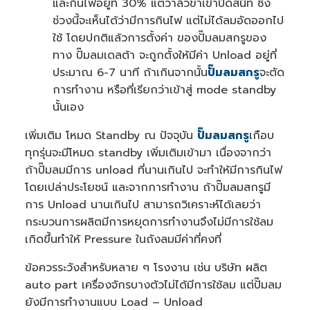
และกินไฟอยู่ที่ 30% แต่วาล์วขาเข้าปิดสนิท ซึ่ง
n
u
ช่วงนี้จะเห็นได้ว่ามีการกินไฟ แต่ไม่ได้ลมอัดออกไป
a
n
ใช้ โดยปกติแล้วการตั้งค่า ของปั๊มลมสกรูของ
c
e
ทาง ปั๊มลมเดลต้า จะถูกตั้งให้มีค่า Unload อยู่ที่
s
.
ประมาณ 6-7 นาที ถ้าเกินจากนั้น
ปั๊มลมสกรู
จะตัด
การทำงาน หรือที่เรียกว่าเข้าสู่ mode standby
นั้นเอง
เพิ่มเติม โหมด Standby ณ ปัจจุบัน
ปั๊มลมสกรู
เกือบ
ทุกรุ่นจะมีโหมด standby เพิ่มเติมเข้ามา เนื่องจากว่า
ถ้าปั๊มลมมีการ unload ที่นานเกินไป จะทำให้มีการกินไฟ
โดยเปล่าประโยชน์ และจากการทำงาน ถ้าปั๊มลมสกรูมี
การ Unload นานเกินไป สามารถวิเคราะห์ได้เลยว่า
กระบวนการผลิตมีการหยุดการทำงานจึงไม่มีการใช้ลม
เกิดขึ้นทำให้ Pressure ในถังลมมีค่าที่คงที่
ข้อควรระวังสำหรับหลาย ๆ โรงงาน เช่น บริษัท ผลิต
auto part เครื่องจักรบางตัวไม่ได้มีการใช้ลม แต่ปั๊มลม
ยังมีการทำงานแบบ Load – Unload