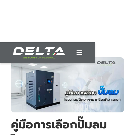
คู่มือการเลือกปั๊มลม