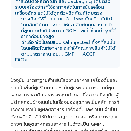
การโดนตัวผลิตภัณฑ์ และ packaging โดยตรง
e
ระบบเครื่องจักรที่ใช้อากาศอัดในการขับเคลื่อน
r
a
เครื่องจักร แต่ไม่ได้ถูกตัวผลิตภัณฑ์โดยตรง
t
e
การเลือกใช้ปั๊มลมแบบ Oil free ทั้งๆที่ลมไม่ได้
d
โดนสินค้าโดยตรง ทำให้เราเสียต้นทุนอากาศอัด
b
y
ที่สูงกว่าปกติประมาณ 30% และค่าซ่อมบำรุงที่มี
A
I
ราคาค่อนข้างสูง
a
ถ้าเลือกใช้ปั๊มลมแบบ Oil injected ทั้งๆที่ลมนั้น
n
d
โดนผลิตภัณฑ์อาหาร จะทำให้คุณภาพสินค้าไม่ได้
m
a
ตามมาตราฐาน อย. , GMP , HACCP
y
FAQs
h
a
v
e
s
li
ปัจจุบัน มาตราฐานสำหรับโรงงานอาหาร เครื่องดื่มและ
g
h
ยา เป็นสิ่งที่ผู้บริโภคถามหากับผู้ประกอบการมากที่สุด
t
p
รองจากรสชาติ และสรรพคุณต่างๆ เนื่องจากปัจจุบัน ผู้
r
o
บริโภคค่อนข้างเน้นไปในเรื่องของสุขภาพเป็นหลัก การที่
n
u
โรงงานเราเป็นผู้ผลิตอาหาร เครื่องดื่มและยานั้น จำเป็น
n
c
i
ต้องผลิตสินค้าให้ได้มาตราฐานทาง อย. หรือมาตราฐาน
a
ti
ต่างๆ ในอุตสาหกรรมอาหาร ไม่ว่าจะเป็น GMP ,
o
n