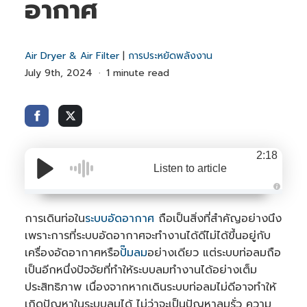
อากาศ
Air Dryer & Air Filter
|
การประหยัดพลังงาน
July 9th, 2024
1 minute read
2:18
Listen to article
A
u
d
การเดินท่อใน
ระบบอัดอากาศ
ถือเป็นสิ่งที่สำคัญอย่างนึง
i
o
เพราะการที่ระบบอัดอากาศจะทำงานได้ดีไม่ได้ขึ้นอยู่กับ
i
s
เครื่องอัดอากาศหรือ
ปั๊มลม
อย่างเดียว แต่ระบบท่อลมถือ
g
e
เป็นอีกหนึ่งปัจจัยที่ทำให้ระบบลมทำงานได้อย่างเต็ม
n
e
ประสิทธิภาพ เนื่องจากหากเดินระบบท่อลมไม่ดีอาจทำให้
r
a
เกิดปัญหาในระบบลมได้ ไม่ว่าจะเป็นปัญหาลมรั่ว ความ
t