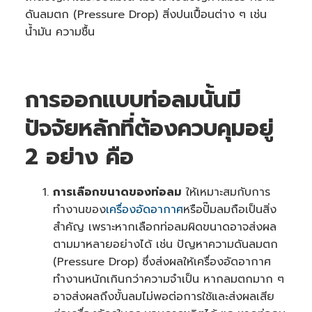
e
ดันลมตก (Pressure Drop) สิ่งปนเปื้อนต่าง ๆ เช่น
d
b
น้ำมัน ความชื้น
y
A
I
a
n
d
m
การออกแบบท่อลมนั้นมี
a
y
h
a
ปัจจัยหลักที่ต้องควบคุมอยู่
v
e
s
2 อย่าง คือ
li
g
h
t
p
การเลือกขนาดของท่อลม
ให้เหมาะสมกับการ
r
o
ทำงานของ
เครื่องอัดอากาศ
หรือปั๊มลมถือเป็นสิ่ง
n
u
สำคัญ เพราะหากเลือกท่อลมผิดขนาดอาจส่งผล
n
c
i
ตามมาหลายอย่างได้ เช่น ปัญหาความดันลมตก
a
ti
(Pressure Drop) ซึ่งส่งผลให้เครื่องอัดอากาศ
o
n
ทำงานหนักเกินกว่าความจำเป็น หากลมตกมาก ๆ
n
u
อาจส่งผลถึงขั้นลมไม่พอต่อการใช้และส่งผลเสีย
a
n