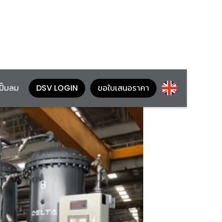
้ปั๊มลม
DSV LOGIN
ขอใบเสนอราคา