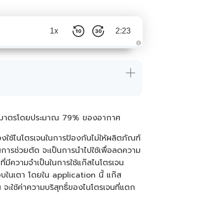
1x
2:23
A
u
d
i
o
i
s
g
e
n
e
่าย มีปริมาตรโดยประมาณ 79% ของอากาศ
r
a
t
e
งใช้ไนโตรเจนในการป้องกันไม่ให้ผลิตภัณฑ์
d
b
นการช่วยตัด จะเป็นการนำไปใช้เพื่อลดความ
y
A
ที่มีความจำเป็นในการใช้แก๊สไนโตรเจน
I
a
ในเตา โดยใน application นี้ แก๊ส
n
d
จะใช้ค่าความบริสุทธิ์ของไนโตรเจนที่แตก
m
a
y
h
a
v