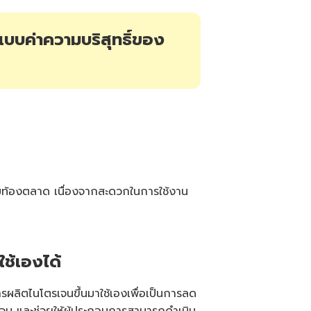
e
s
li
g
แบบค่าความบริสุทธิ์ของ
h
t
p
r
o
n
u
n
c
i
a
ti
o
n
n
u
a
n
c
ตามท้องตลาด เนื่องจากสะดวกในการใช้งาน
e
s
.
ใช้เองได้
รผลิตไนโตรเจนขึ้นมาใช้เองเพื่อเป็นการลด