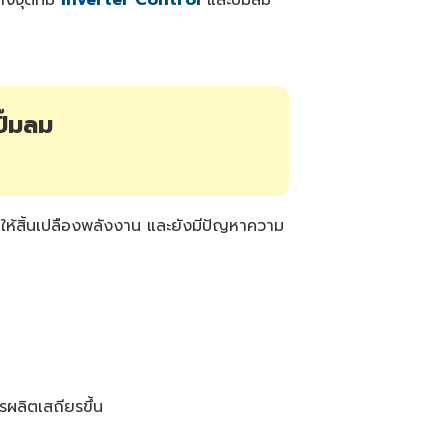
e
s
li
g
h
t
p
r
o
ั๊มลม
n
u
n
c
i
a
ti
o
n
ให้สิ้นเปลืองพลังงาน และยังมีปัญหาความ
n
u
a
n
c
e
s
.
รผลิตเสถียรขึ้น