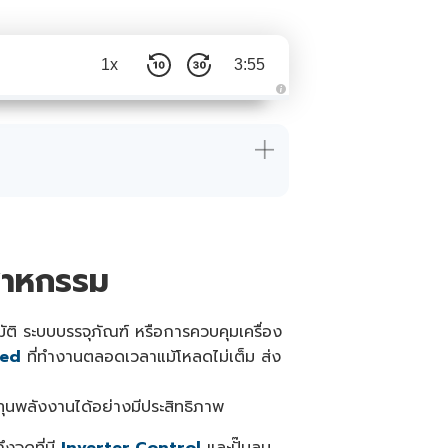
1x
3:55
A
u
d
i
o
i
s
g
e
n
e
r
a
t
สาหกรรม
e
d
b
y
A
ัติ ระบบบรรจุภัณฑ์ หรือการควบคุมเครื่อง
I
a
eed
ที่ทำงานตลอดเวลาแม้โหลดไม่เต็ม ส่ง
n
d
m
a
นพลังงานได้อย่างมีประสิทธิภาพ
y
h
a
v
งจุดที่มี
Inverter Control
และปั๊มลม