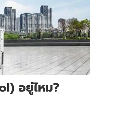
ol) อยู่ไหม?