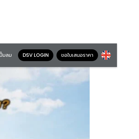
้ปั๊มลม
DSV LOGIN
ขอใบเสนอราคา